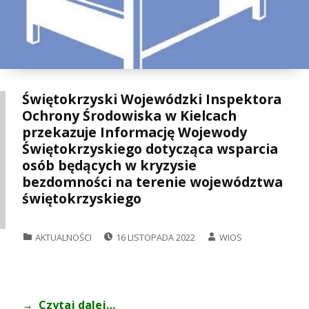
Świętokrzyski Wojewódzki Inspektora
Ochrony Środowiska w Kielcach
przekazuje Informację Wojewody
Świętokrzyskiego dotycząca wsparcia
osób będących w kryzysie
bezdomności na terenie województwa
świętokrzyskiego
POSTED ON:
WRITTEN BY:
CATEGORIZED IN:
AKTUALNOŚCI
16 LISTOPADA 2022
WIOS
Czytaj dalej…