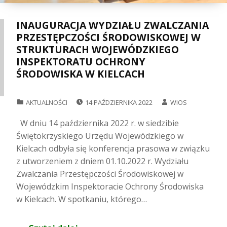
INAUGURACJA WYDZIAŁU ZWALCZANIA
PRZESTĘPCZOŚCI ŚRODOWISKOWEJ W
STRUKTURACH WOJEWÓDZKIEGO
INSPEKTORATU OCHRONY
ŚRODOWISKA W KIELCACH
POSTED ON:
WRITTEN BY:
CATEGORIZED IN:
AKTUALNOŚCI
14 PAŹDZIERNIKA 2022
WIOS
W dniu 14 października 2022 r. w siedzibie
Świętokrzyskiego Urzędu Wojewódzkiego w
Kielcach odbyła się konferencja prasowa w związku
z utworzeniem z dniem 01.10.2022 r. Wydziału
Zwalczania Przestępczości Środowiskowej w
Wojewódzkim Inspektoracie Ochrony Środowiska
w Kielcach. W spotkaniu, którego…