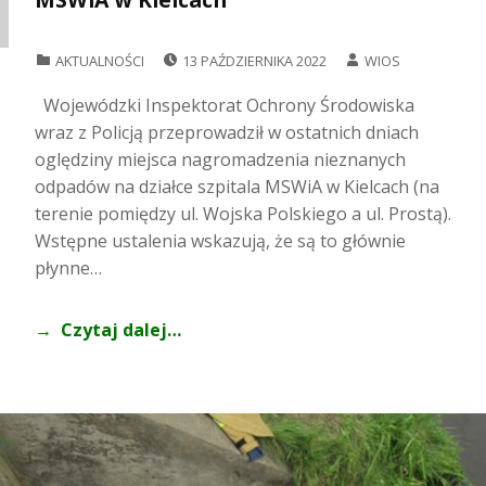
POSTED ON:
WRITTEN BY:
CATEGORIZED IN:
AKTUALNOŚCI
13 PAŹDZIERNIKA 2022
WIOS
Wojewódzki Inspektorat Ochrony Środowiska
wraz z Policją przeprowadził w ostatnich dniach
oględziny miejsca nagromadzenia nieznanych
odpadów na działce szpitala MSWiA w Kielcach (na
terenie pomiędzy ul. Wojska Polskiego a ul. Prostą).
Wstępne ustalenia wskazują, że są to głównie
płynne…
Czytaj dalej…