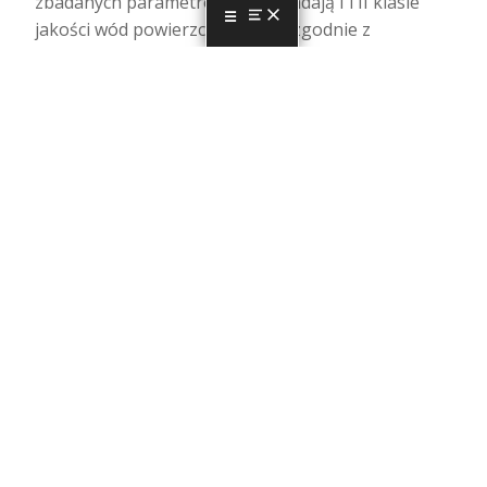
zbadanych parametrów odpowiadają I i II klasie
jakości wód powierzchniowych (zgodnie z
MENU
rozporządzaniem Ministra Infrastruktury z dnia 25
czerwca 2021 r.…
Czytaj dalej…