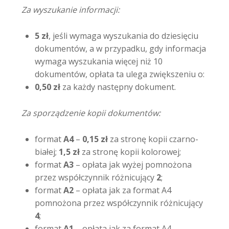
Za wyszukanie informacji:
5 zł
, jeśli wymaga wyszukania do dziesięciu
dokumentów, a w przypadku, gdy informacja
wymaga wyszukania więcej niż 10
dokumentów, opłata ta ulega zwiększeniu o:
0,50 zł
za każdy następny dokument.
Za sporządzenie kopii dokumentów:
format
A4
–
0,15 zł
za stronę kopii czarno-
białej;
1,5 zł
za stronę kopii kolorowej;
format
A3
– opłata jak wyżej pomnożona
przez współczynnik różnicujący
2
;
format
A2
– opłata jak za format A4
pomnożona przez współczynnik różnicujący
4
;
format
A1
– opłata jak za format A4