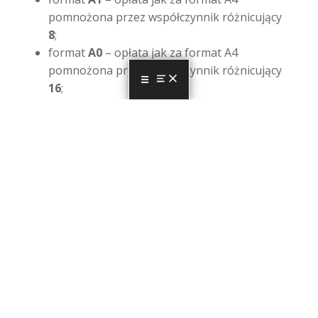
pomnożona przez współczynnik różnicujący
8
;
format
A0
– opłata jak za format A4
pomnożona przez współczynnik różnicujący
16
;
MENU
Za przesłanie kopii dokumentów lub danych
drogą pocztową pobiera się opłatę w wysokości
podanej w obowiązującym cenniku usług
pocztowych lub kurierskich.
Wyszukiwanie i przeglądanie w siedzibie
Wojewódzkiego Inspektoratu Ochrony
Środowiska w Kielcach dokumentów
wyszczególnionych w publicznie dostępnym
wykazie danych
o dokumentach zawierających informacje o