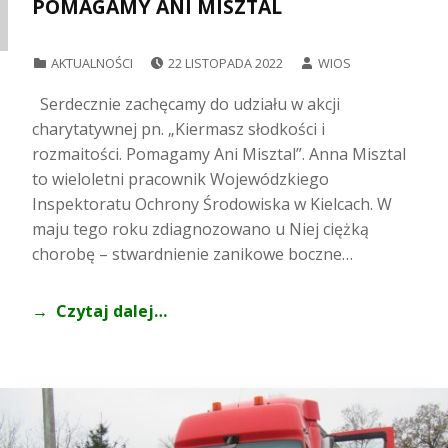
POMAGAMY ANI MISZTAL
POSTED ON:
WRITTEN BY:
CATEGORIZED IN:
AKTUALNOŚCI
22 LISTOPADA 2022
WIOS
Serdecznie zachęcamy do udziału w akcji
charytatywnej pn. „Kiermasz słodkości i
rozmaitości. Pomagamy Ani Misztal”. Anna Misztal
to wieloletni pracownik Wojewódzkiego
Inspektoratu Ochrony Środowiska w Kielcach. W
maju tego roku zdiagnozowano u Niej ciężką
chorobę – stwardnienie zanikowe boczne…
Czytaj dalej…