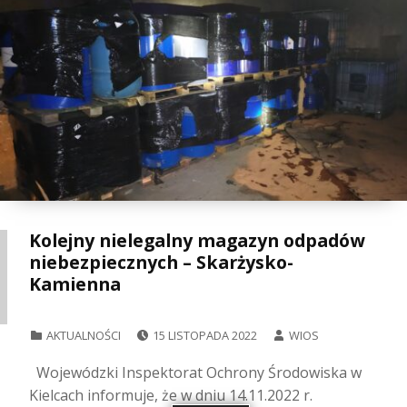
Kolejny nielegalny magazyn odpadów
niebezpiecznych – Skarżysko-
Kamienna
POSTED ON:
WRITTEN BY:
CATEGORIZED IN:
AKTUALNOŚCI
15 LISTOPADA 2022
WIOS
Wojewódzki Inspektorat Ochrony Środowiska w
Kielcach informuje, że w dniu 14.11.2022 r.