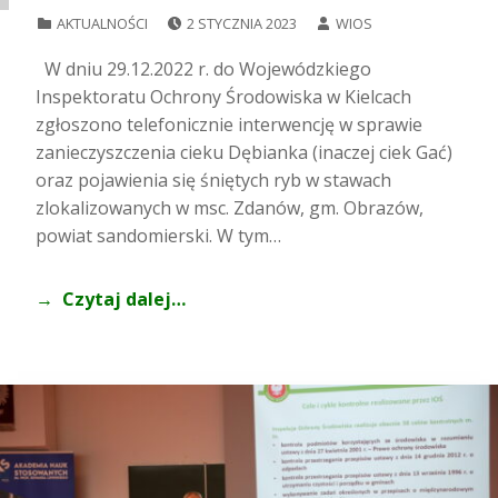
POSTED ON:
WRITTEN BY:
CATEGORIZED IN:
AKTUALNOŚCI
2 STYCZNIA 2023
WIOS
W dniu 29.12.2022 r. do Wojewódzkiego
Inspektoratu Ochrony Środowiska w Kielcach
zgłoszono telefonicznie interwencję w sprawie
zanieczyszczenia cieku Dębianka (inaczej ciek Gać)
oraz pojawienia się śniętych ryb w stawach
zlokalizowanych w msc. Zdanów, gm. Obrazów,
powiat sandomierski. W tym…
Czytaj dalej…