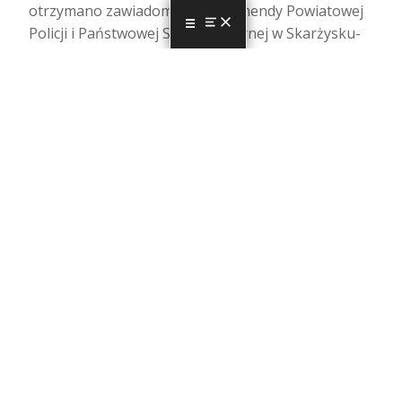
otrzymano zawiadomienie z Komendy Powiatowej
Policji i Państwowej Straży Pożarnej w Skarżysku-
MENU
Kamiennej o prowadzeniu działań związanych z
zabezpieczeniem rozlewu nieznanej substancji na
terenie nieruchomości położonej w…
Czytaj dalej…