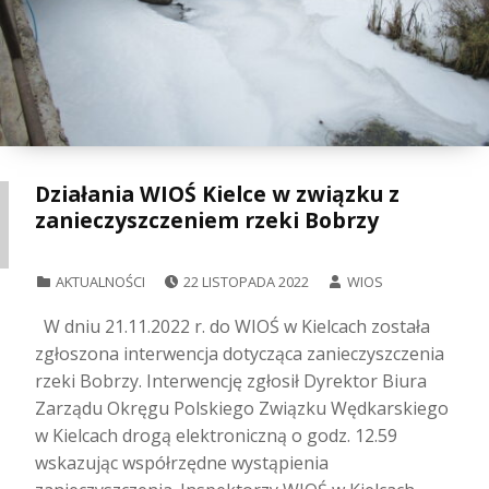
Działania WIOŚ Kielce w związku z
zanieczyszczeniem rzeki Bobrzy
POSTED ON:
WRITTEN BY:
CATEGORIZED IN:
AKTUALNOŚCI
22 LISTOPADA 2022
WIOS
W dniu 21.11.2022 r. do WIOŚ w Kielcach została
zgłoszona interwencja dotycząca zanieczyszczenia
rzeki Bobrzy. Interwencję zgłosił Dyrektor Biura
Zarządu Okręgu Polskiego Związku Wędkarskiego
w Kielcach drogą elektroniczną o godz. 12.59
wskazując współrzędne wystąpienia