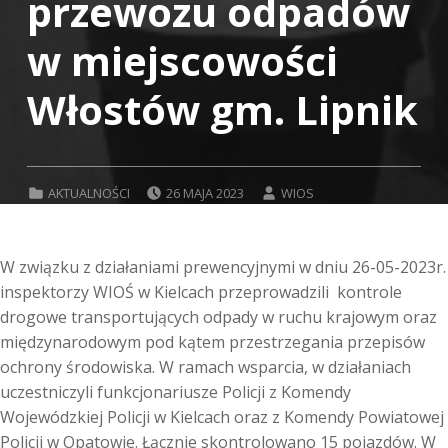
przewozu odpadów
w miejscowości
Włostów gm. Lipnik
POSTED ON:
WRITTEN BY:
CATEGORIZED IN:
AKTUALNOŚCI
26 MAJA 2023
WIOS
W związku z działaniami prewencyjnymi w dniu 26-05-2023r.
inspektorzy WIOŚ w Kielcach przeprowadzili kontrole
drogowe transportujących odpady w ruchu krajowym oraz
międzynarodowym pod kątem przestrzegania przepisów
ochrony środowiska. W ramach wsparcia, w działaniach
uczestniczyli funkcjonariusze Policji z Komendy
Wojewódzkiej Policji w Kielcach oraz z Komendy Powiatowej
Policji w Opatowie. Łącznie skontrolowano 15 pojazdów. W