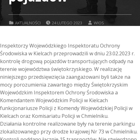
POSTED ON:
WRITTEN BY:
CATEGORIZED IN:
AKTUALNOŚCI
24 LUTEGO 2023
WIOS
Inspektorzy Wojewódzkiego Inspektoratu Ochrony
Środowiska w Kielcach przeprowadzili w dniu 23.02.2023 r.
kontrolę drogową pojazdów transportujących odpady na
terenie województwa świętokrzyskiego. W realizację
niniejszego przedsięwzięcia zaangażowani byli także na
mocy porozumienia zawartego między Świętokrzyskim
Wojewódzkim Inspektorem Ochrony Środowiska a
Komendantem Wojewódzkim Policji w Kielcach
funkcjonariusze Policji z Komendy Wojewódzkiej Policji w
Kielcach oraz Komisariatu Policji w Chmielniku.
Działania kontrolne realizowane były na terenie parkingu
zlokalizowanego przy drodze krajowej Nr 73 w Chmielniku.
Kontroli poddano łącznie 15 transportów. Nie stwierdzono