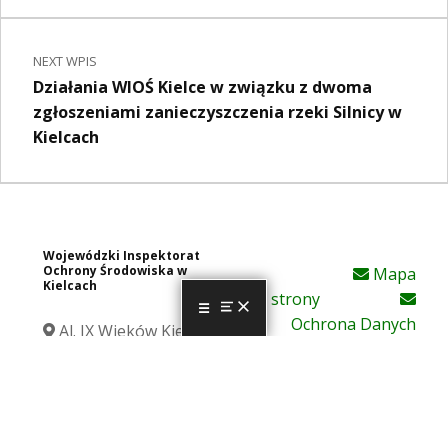
NEXT WPIS
Działania WIOŚ Kielce w związku z dwoma
zgłoszeniami zanieczyszczenia rzeki Silnicy w
Kielcach
Wojewódzki Inspektorat
Ochrony Środowiska w
Mapa
Kielcach
strony
MENU
Ochrona Danych
Al. IX Wieków Kielc 3
Osobowyc
25-516 Kielce
h
tel.: 41 342 19 32
Deklaracja
fax: 41 344 55 34