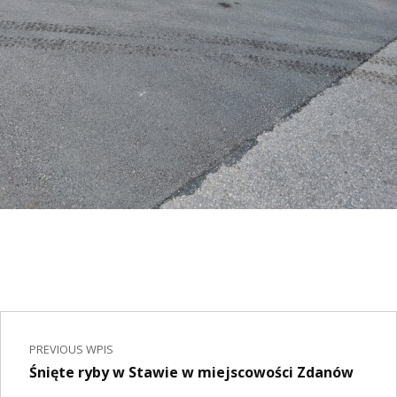
Nawigacja wpisu
Skip back to main navigation
PREVIOUS WPIS
Śnięte ryby w Stawie w miejscowości Zdanów