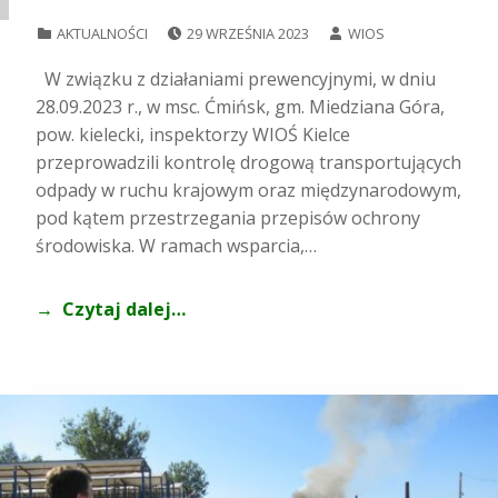
POSTED ON:
WRITTEN BY:
CATEGORIZED IN:
AKTUALNOŚCI
29 WRZEŚNIA 2023
WIOS
W związku z działaniami prewencyjnymi, w dniu
28.09.2023 r., w msc. Ćmińsk, gm. Miedziana Góra,
pow. kielecki, inspektorzy WIOŚ Kielce
przeprowadzili kontrolę drogową transportujących
odpady w ruchu krajowym oraz międzynarodowym,
pod kątem przestrzegania przepisów ochrony
środowiska. W ramach wsparcia,…
Czytaj dalej…