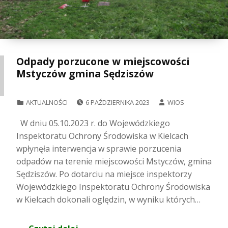
Odpady porzucone w miejscowości
Mstyczów gmina Sędziszów
POSTED ON:
WRITTEN BY:
CATEGORIZED IN:
AKTUALNOŚCI
6 PAŹDZIERNIKA 2023
WIOS
W dniu 05.10.2023 r. do Wojewódzkiego
Inspektoratu Ochrony Środowiska w Kielcach
wpłynęła interwencja w sprawie porzucenia
odpadów na terenie miejscowości Mstyczów, gmina
Sędziszów. Po dotarciu na miejsce inspektorzy
Wojewódzkiego Inspektoratu Ochrony Środowiska
w Kielcach dokonali oględzin, w wyniku których…