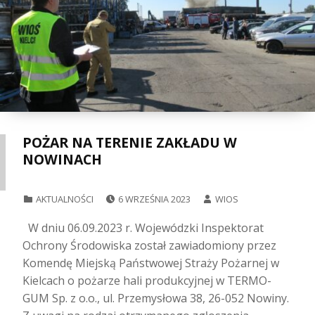
POŻAR NA TERENIE ZAKŁADU W
NOWINACH
POSTED ON:
WRITTEN BY:
CATEGORIZED IN:
AKTUALNOŚCI
6 WRZEŚNIA 2023
WIOS
W dniu 06.09.2023 r. Wojewódzki Inspektorat
Ochrony Środowiska został zawiadomiony przez
Komendę Miejską Państwowej Straży Pożarnej w
Kielcach o pożarze hali produkcyjnej w TERMO-
GUM Sp. z o.o., ul. Przemysłowa 38, 26-052 Nowiny.