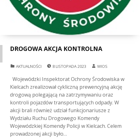
DROGOWA AKCJA KONTROLNA
POSTED ON:
WRITTEN BY:
CATEGORIZED IN:
AKTUALNOŚCI
8 LISTOPADA 2023
WIOS
Wojewódzki Inspektorat Ochrony Środowiska w
Kielcach zrealizował cykliczną prewencyjną akcję
drogową polegającą na zatrzymywaniu oraz
kontroli pojazdów transportujących odpady. W
akcji brali również udział funkcjonariusze z
Wydziału Ruchu Drogowego Komendy
Wojewódzkiej Komendy Policji w Kielcach. Celem
prowadzonej akcji było…