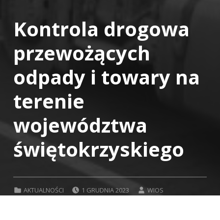
Kontrola drogowa
przewożących
odpady i towary na
terenie
województwa
świętokrzyskiego
POSTED ON:
WRITTEN BY:
CATEGORIZED IN:
AKTUALNOŚCI
1 GRUDNIA 2023
WIOS