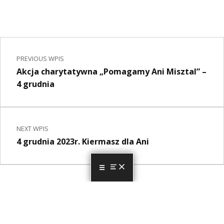
Nawigacja wpisu
Skip back to main navigation
PREVIOUS WPIS
Akcja charytatywna „Pomagamy Ani Misztal” –
4 grudnia
NEXT WPIS
4 grudnia 2023r. Kiermasz dla Ani
MENU
Wojewódzki Inspektorat
Ochrony Środowiska w
Mapa
Kielcach
strony