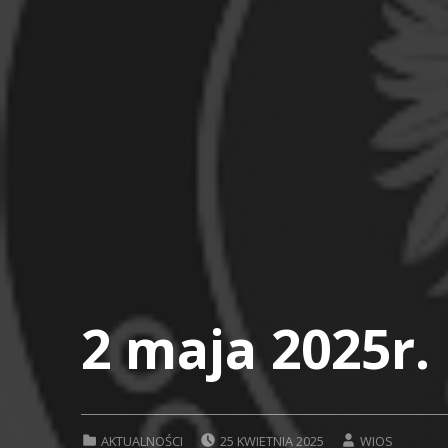
2 maja 2025r.
POSTED ON:
WRITTEN BY:
CATEGORIZED IN:
AKTUALNOŚCI
25 KWIETNIA 2025
WIOS