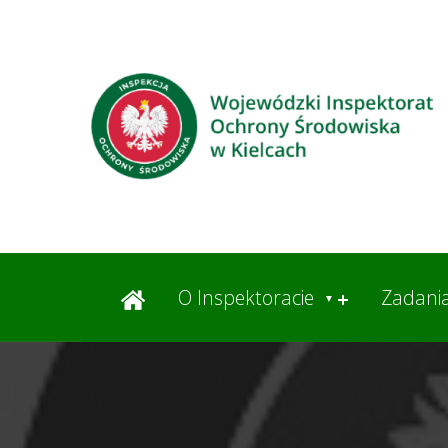
O Inspektoracie
Zadani