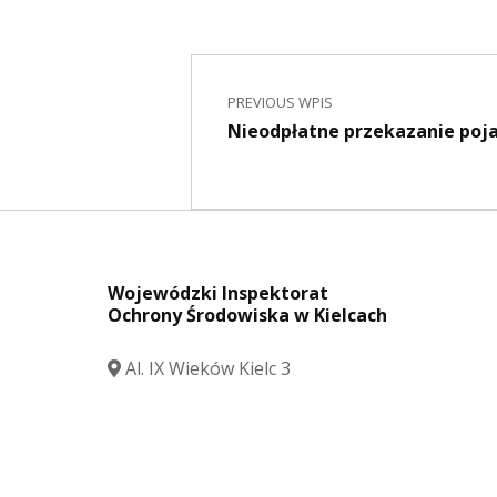
Nawigacja wpisu
Skip back to main navigation
PREVIOUS WPIS
Nieodpłatne przekazanie poj
Wojewódzki Inspektorat
Ochrony Środowiska w Kielcach
Al. IX Wieków Kielc 3
25-516 Kielce
tel.: 41 342 19 32
fax: 41 344 55 34