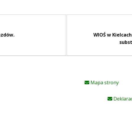
azdów.
WIOŚ w Kielcach
subs
Mapa strony
Deklarac